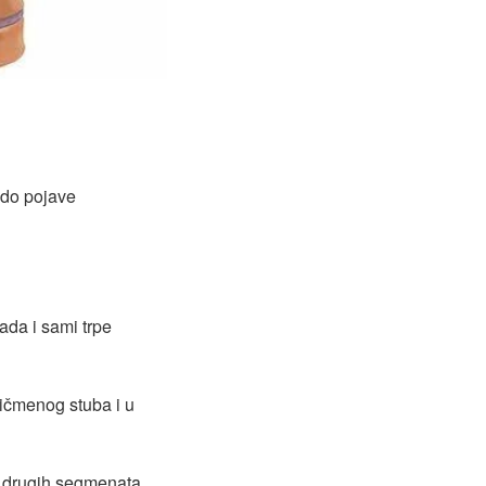
 do pojave
ada i sami trpe
ičmenog stuba i u
h drugih segmenata