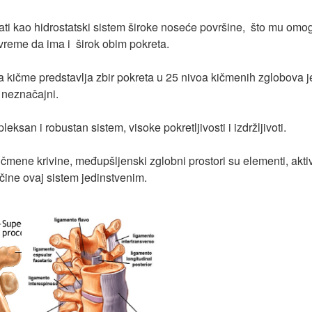
i kao hidrostatski sistem široke noseće površine, što mu omog
 vreme da ima i širok obim pokreta.
kičme predstavlja zbir pokreta u 25 nivoa kičmenih zglobova jer 
i neznačajni.
eksan i robustan sistem, visoke pokretljivosti i izdržljivoti.
mene krivine, međupšljenski zglobni prostori su elementi, aktivn
čine ovaj sistem jedinstvenim.