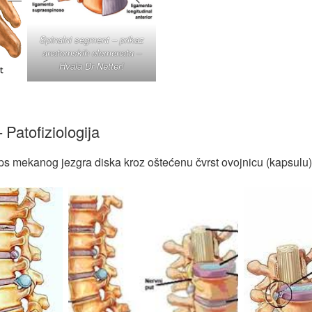
Spinalni segment – prikaz
anatomskih elemenata –
Hvala Dr Netter!
 Patofiziologija
ps mekanog jezgra diska kroz oštećenu čvrst ovojnicu (kapsulu)