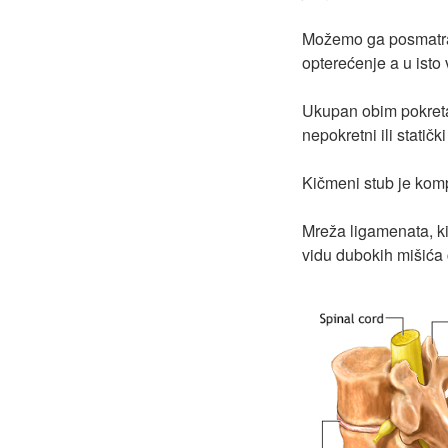
Možemo ga posmatrat
opterećenje a u isto
Ukupan obim pokreta 
nepokretni ili statičk
Kičmeni stub je kompl
Mreža ligamenata, kič
vidu dubokih mišića 