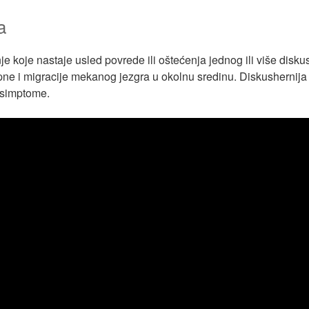
a
je koje nastaje usled povrede ili oštećenja jednog ili više disku
opne i migracije mekanog jezgra u okolnu sredinu. Diskushernij
e simptome.