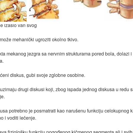
e izašlo van svog
 može mehanički ugroziti okolno tkivo.
ta mekanog jezgra sa nervnim strukturama pored bola, dolazi i
a.
ćeni diskus, gubi svoje zglobne osobine.
uzimaju drugi diskusi koji, zbog ispada jednog diskusa u redu s
je.
usa potrebno je posmatrati kao narušenu funkciju celokupnog k
 i voditi lečenje.
ava fiziološku funkciju pogođenog kičmenog segmenta ali i svi