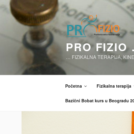
Skoči
na
sadržaj
PRO FIZIO
… FIZIKALNA TERAPIJA, KIN
Početna
Fizikalna terapija
Bazični Bobat kurs u Beogradu 20