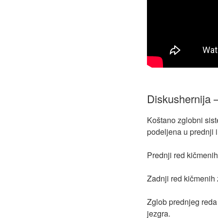
Diskushernija 
Koštano zglobni sis
podeljena u prednji i
Prednji red kičmenih
Zadnji red kičmenih 
Zglob prednjeg reda 
jezgra.