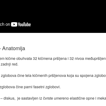
– Anatomija
tem kičme obuhvata 32 kičmena pršljena i 32 nivoa međupršlje
 zadnji red.
 zglobova čine tela kičmenih pršljenova koja su spojena zglobo
zglobova čine parni fasetni zglobovi.
– diskus, je sastavljen iz čvrste umereno elastične opne i me