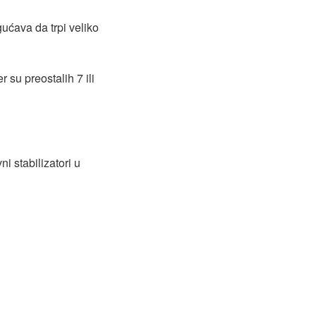
ućava da trpi veliko
su preostalih 7 ili
i stabilizatori u