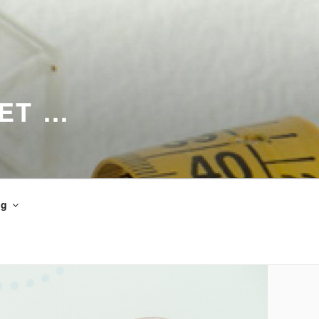
RET …
og