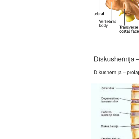
Diskushernija –
Dikushernija – prola