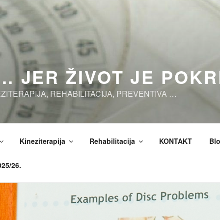
 … JER ŽIVOT JE POK
EZITERAPIJA, REHABILITACIJA, PREVENTIVA …
Kineziterapija
Rehabilitacija
KONTAKT
Bl
25/26.