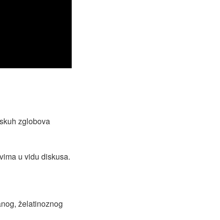
nskuh zglobova
vima u vidu diskusa.
kanog, želatinoznog