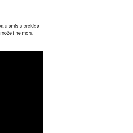
sa u smislu prekida
a može i ne mora