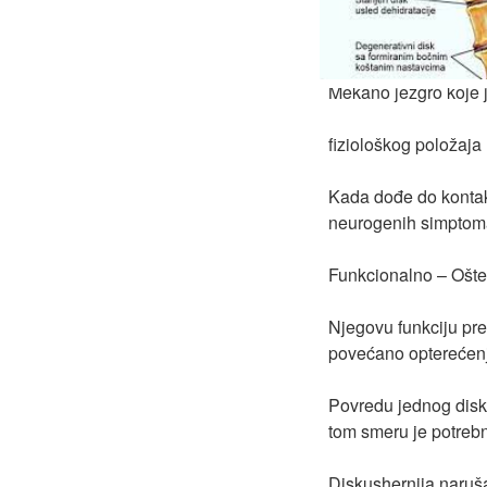
Mekano jezgro koje j
fiziološkog položaja
Kada dođe do kontak
neurogenih simptom
Funkcionalno – Ošte
Njegovu funkciju pre
povećano opterećen
Povredu jednog disk
tom smeru je potrebno
Diskushernija naruš