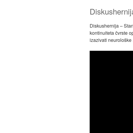
Diskushernij
Diskushernija – Stan
kontinuiteta čvrste 
izazivati neurološk