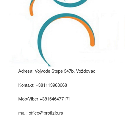
Adresa: Vojvode Stepe 347b, Voždovac
Kontakt: +381113988668
Mob/Viber +381646477171
mail: office@profizio.rs