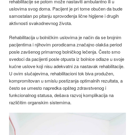
rehabilitacije se potom može nastaviti ambulantno ili u
uslovima svog doma. Pacijent je pri tome obučen da bude
samostalan po pitanju sprovođenja lične higijene i drugih
aktivnosti svakodnevnog života.
Rehabilitacija u bolničkim uslovima je način da se brojnim
pacijentima i njihovim porodicama značajno olakša period
posle zavšenog primarnog bolničkog lečenja. Često smo
svedoci da pacijenti posle otpusta iz bolnice odlaze u svoje
kućne uslove koji nisu adekvatni za nastavak rehabilitacije.
U ovim slučajevima, rehabilitacioni tok biva produžen,
kompromitovan u smislu postizanja optimalnih rezultata, a
često se umesto napredka opšteg zdravstvenog i
funkcionalnog statusa, dešava razvoj komplikacija na
različitim organskim sistemima.