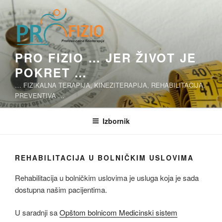
Skoči
na
sadržaj
PRO FIZIO … JER ŽIVOT JE
POKRET …
… FIZIKALNA TERAPIJA, KINEZITERAPIJA, REHABILITACIJA,
PREVENTIVA …
Izbornik
REHABILITACIJA U BOLNIČKIM USLOVIMA
Rehabilitacija u bolničkim uslovima je usluga koja je sada
dostupna našim pacijentima.
U saradnji sa
Opštom bolnicom Medicinski sistem