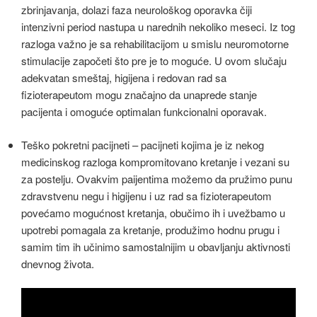
zbrinjavanja, dolazi faza neurološkog oporavka čiji
intenzivni period nastupa u narednih nekoliko meseci. Iz tog
razloga važno je sa rehabilitacijom u smislu neuromotorne
stimulacije započeti što pre je to moguće. U ovom slučaju
adekvatan smeštaj, higijena i redovan rad sa
fizioterapeutom mogu značajno da unaprede stanje
pacijenta i omoguće optimalan funkcionalni oporavak.
Teško pokretni pacijneti – pacijneti kojima je iz nekog
medicinskog razloga kompromitovano kretanje i vezani su
za postelju. Ovakvim paijentima možemo da pružimo punu
zdravstvenu negu i higijenu i uz rad sa fizioterapeutom
povećamo mogućnost kretanja, obučimo ih i uvežbamo u
upotrebi pomagala za kretanje, produžimo hodnu prugu i
samim tim ih učinimo samostalnijim u obavljanju aktivnosti
dnevnog života.