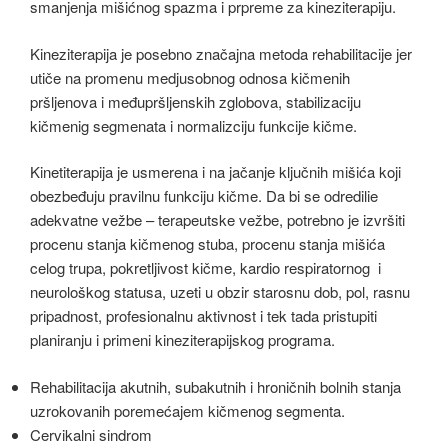
smanjenja mišićnog spazma i prpreme za kineziterapiju.
Kineziterapija je posebno značajna metoda rehabilitacije jer
utiče na promenu medjusobnog odnosa kičmenih
pršljenova i međupršljenskih zglobova, stabilizaciju
kičmenig segmenata i normalizciju funkcije kičme.
Kinetiterapija je usmerena i na jačanje ključnih mišića koji
obezbeđuju pravilnu funkciju kičme. Da bi se odredilie
adekvatne vežbe – terapeutske vežbe, potrebno je izvršiti
procenu stanja kičmenog stuba, procenu stanja mišića
celog trupa, pokretljivost kičme, kardio respiratornog i
neurološkog statusa, uzeti u obzir starosnu dob, pol, rasnu
pripadnost, profesionalnu aktivnost i tek tada pristupiti
planiranju i primeni kineziterapijskog programa.
Rehabilitacija akutnih, subakutnih i hroničnih bolnih stanja
uzrokovanih poremećajem kičmenog segmenta.
Cervikalni sindrom