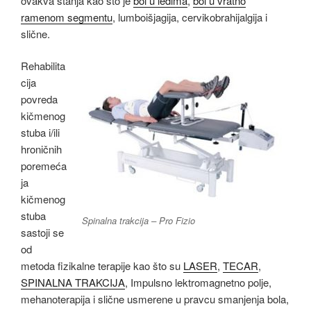
ovakva stanja kao što je
bol u leđima
,
bol u vratno
ramenom segmentu
, lumboišjagija, cervikobrahijalgija i
slične.
Rehabilita
cija
povreda
kičmenog
stuba i/ili
hroničnih
poremeća
ja
kičmenog
stuba
Spinalna trakcija – Pro Fizio
sastoji se
od
metoda fizikalne terapije kao što su
LASER
,
TECAR
,
SPINALNA TRAKCIJA
, Impulsno lektromagnetno polje,
mehanoterapija i slične usmerene u pravcu smanjenja bola,