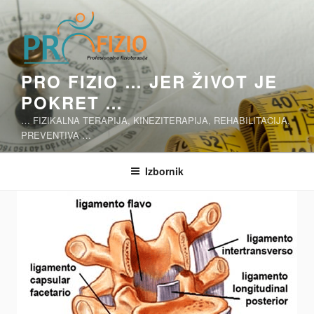
Skoči
na
sadržaj
PRO FIZIO … JER ŽIVOT JE
POKRET …
… FIZIKALNA TERAPIJA, KINEZITERAPIJA, REHABILITACIJA,
PREVENTIVA …
Izbornik