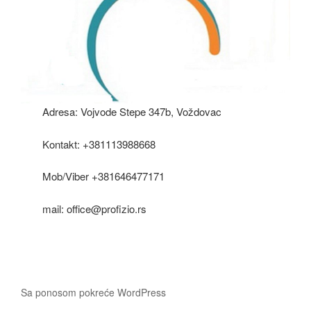
Adresa: Vojvode Stepe 347b, Voždovac
Kontakt: +381113988668
Mob/Viber +381646477171
mail: office@profizio.rs
Sa ponosom pokreće WordPress