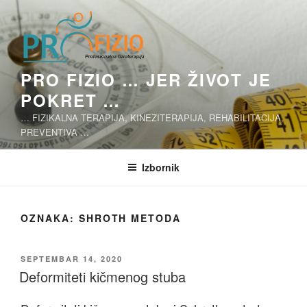
Skoči
na
sadržaj
PRO FIZIO … JER ŽIVOT JE
POKRET …
… FIZIKALNA TERAPIJA, KINEZITERAPIJA, REHABILITACIJA,
PREVENTIVA …
Izbornik
OZNAKA:
SHROTH METODA
OBJAVLJENO
SEPTEMBAR 14, 2020
Deformiteti kičmenog stuba