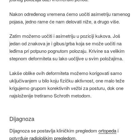
Nakon određenog vremena ćemo uočiti asimetriju ramenog
pojasa, jedno rame će nam delovati niže, a drugo više.
Zatim možemo uočiti i asimetriju u poziciji kukova. Još
jedan od znakova je i gibus/grba koja se može uočiti na
leđima pri potpuno pognutom polozaju. Krivine sa velikim
stepnom deformiteta su lako uočljive u svim položajima.
Lakše oblike ovih deformiteta možemo korigovati samo
uključivanjem u bilo koju fizičku aktivnost, one malo teže
krigujemo grupom korektivnih vežbi za posturu, dok one
najsloženije tretiramo Schroth metodom.
Dijagnoza
Dijagnoza se postavlja kliničkim pregledom
ortopeda
i
potvrđuje
radiološkim pregledom
.