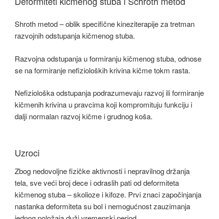
Deformiteti kičmenog stuba i Schroth metod
Shroth metod – oblik specifične kineziterapije za tretman
razvojnih odstupanja kičmenog stuba.
Razvojna odstupanja u formiranju kičmenog stuba, odnose
se na formiranje nefizioloških krivina kičme tokm rasta.
Nefiziološka odstupanja podrazumevaju razvoj ili formiranje
kičmenih krivina u pravcima koji kompromituju funkciju i
dalji normalan razvoj kičme i grudnog koša.
Uzroci
Zbog nedovoljne fizičke aktivnosti i nepravilnog držanja
tela, sve veći broj dece i odraslih pati od deformiteta
kičmenog stuba – skolioze i kifoze. Prvi znaci započinjanja
nastanka deformiteta su bol i nemogućnost zauzimanja
jednog položaja duži vremenski period.